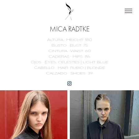
MICA RADTKE
Altura · Height: 180
Busto · Bust: 75
Cintura · Waist: 60
Caderas · Hips: 86
Ojos · Eyes: celestes | light blue
Cabello · Hair: rubio | blonde
Calzado · Shoes: 39