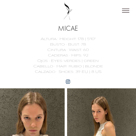
MICAE
Altura · Height: 178 | 5'10"
Busto · Bust: 78
Cintura · Waist: 60
Caderas · Hips: 92
Ojos · Eyes: verdes | green
Cabello · Hair: rubio | blonde
Calzado · Shoes: 39 EU | 8 US