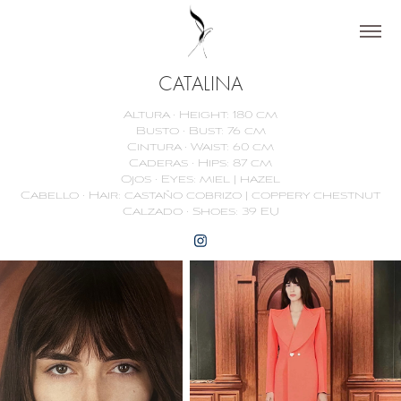
CATALINA
Altura · Height: 180 cm
Busto · Bust: 76 cm
Cintura · Waist: 60 cm
Caderas · Hips: 87 cm
Ojos · Eyes: miel | hazel
Cabello · Hair: castaño cobrizo | coppery chestnut
Calzado · Shoes: 39 EU